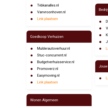
Tvbkanalles.nl
Bedri
Vanvroonhoven.nl
Link plaatsen
D
V
K
Goedkoop Verhuizen
J
Mulderautoverhuur.nl
L
Stuc-concurrent.nl
Budgetverhuisservice.nl
Jouw 
Promoverz.nl
Easymoving.nl
L
Link plaatsen
Wonen Algemeen