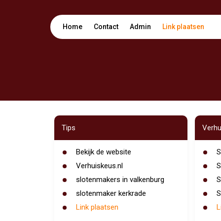
Home
Contact
Admin
Link plaatsen
Tips
Verhu
Bekijk de website
S
Verhuiskeus.nl
S
slotenmakers in valkenburg
S
slotenmaker kerkrade
S
Link plaatsen
L