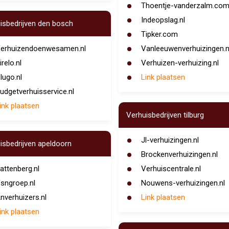
Thoentje-vanderzalm.co
Indeopslag.nl
isbedrijven den bosch
Tipker.com
erhuizendoenwesamen.nl
Vanleeuwenverhuizingen.n
irelo.nl
Verhuizen-verhuizing.nl
lugo.nl
Link plaatsen
udgetverhuisservice.nl
ink plaatsen
Verhuisbedrijven tilburg
Jl-verhuizingen.nl
isbedrijven apeldoorn
Brockenverhuizingen.nl
attenberg.nl
Verhuiscentrale.nl
sngroep.nl
Nouwens-verhuizingen.nl
nverhuizers.nl
Link plaatsen
ink plaatsen