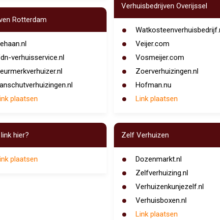
Verhuisbedrijven Overijssel
jven Rotterdam
Watkosteenverhuisbedrijf.
ehaan.nl
Veijer.com
dn-verhuisservice.nl
Vosmeijer.com
eurmerkverhuizer.nl
Zoerverhuizingen.nl
anschutverhuizingen.nl
Hofman.nu
ink plaatsen
Link plaatsen
link hier?
Zelf Verhuizen
ink plaatsen
Dozenmarkt.nl
Zelfverhuizing.nl
Verhuizenkunjezelf.nl
Verhuisboxen.nl
Link plaatsen