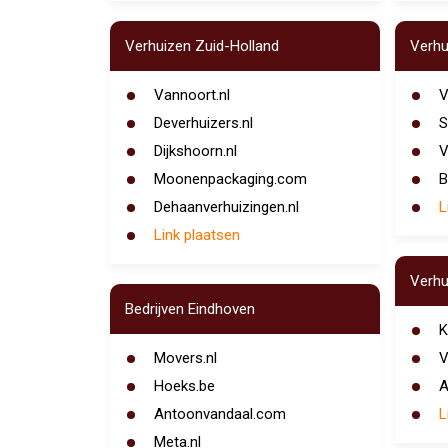
Verhuizen Zuid-Holland
Verhu
Vannoort.nl
V
Deverhuizers.nl
S
Dijkshoorn.nl
V
Moonenpackaging.com
B
Dehaanverhuizingen.nl
L
Link plaatsen
Verhu
Bedrijven Eindhoven
K
Movers.nl
V
Hoeks.be
A
Antoonvandaal.com
L
Meta.nl